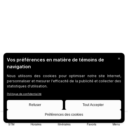
STM
Horaires
Itinéraires
Favoris
Menu