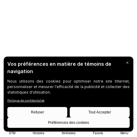
STM
Horaires
Itinéraires
Favoris
Menu