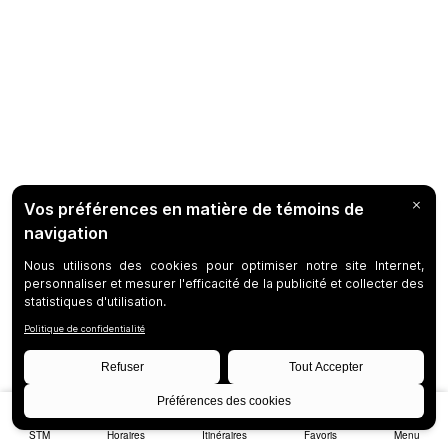
STM
Horaires
Itinéraires
Favoris
Menu