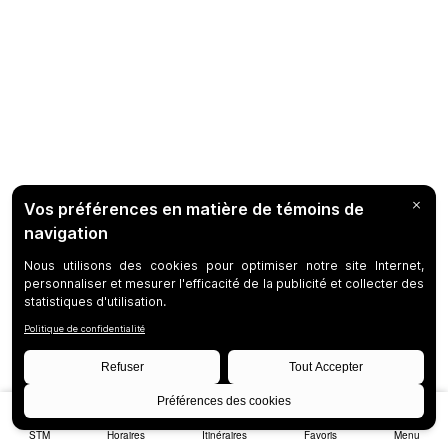
STM
Horaires
Itinéraires
Favoris
Menu