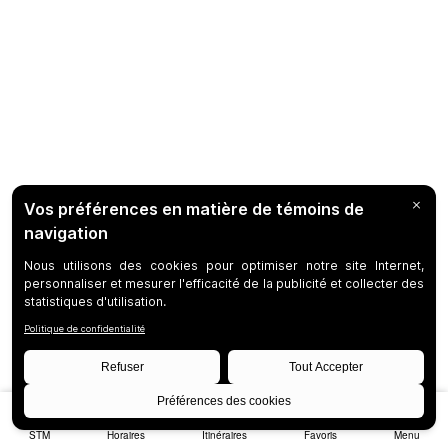
STM
Horaires
Itinéraires
Favoris
Menu