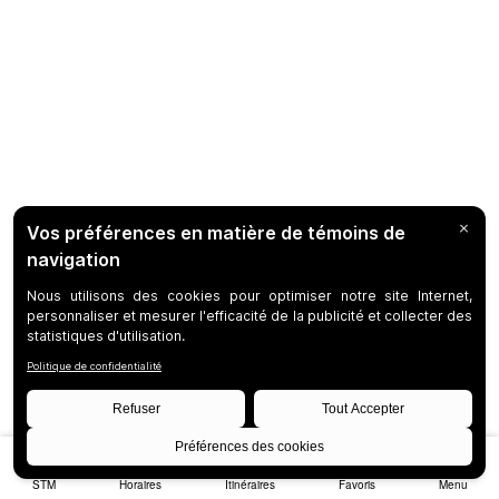
STM
Horaires
Itinéraires
Favoris
Menu