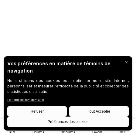
STM
Horaires
Itinéraires
Favoris
Menu