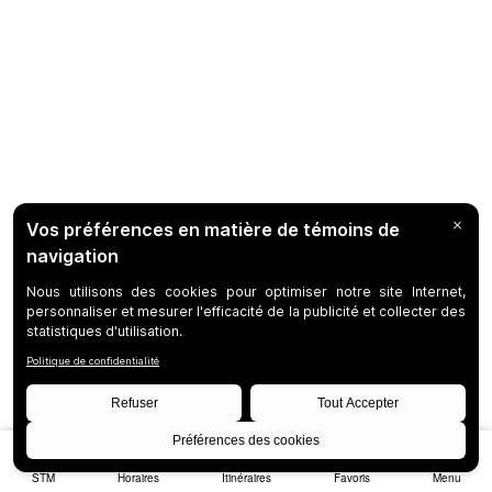
STM
Horaires
Itinéraires
Favoris
Menu