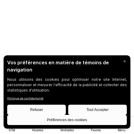
STM
Horaires
Itinéraires
Favoris
Menu