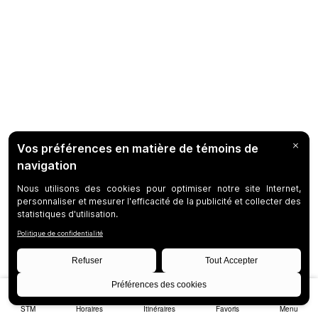
STM
Horaires
Itinéraires
Favoris
Menu