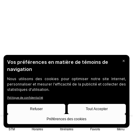
STM
Horaires
Itinéraires
Favoris
Menu