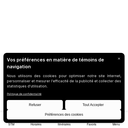
STM
Horaires
Itinéraires
Favoris
Menu