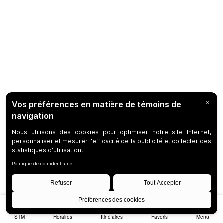
STM
Horaires
Itinéraires
Favoris
Menu