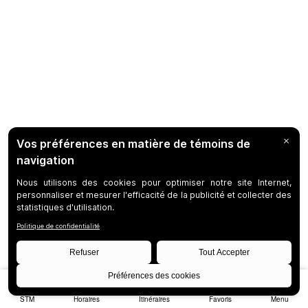
STM
Horaires
Itinéraires
Favoris
Menu