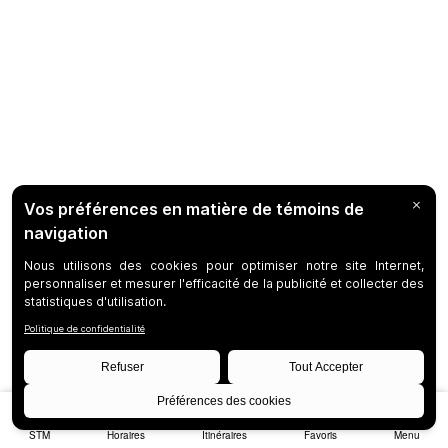
STM
Horaires
Itinéraires
Favoris
Menu