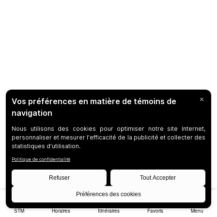
STM
Horaires
Itinéraires
Favoris
Menu