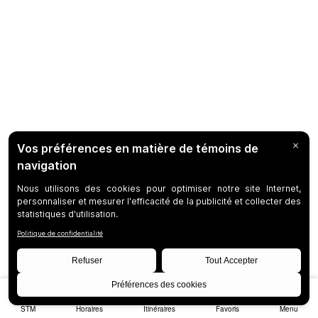
STM
Horaires
Itinéraires
Favoris
Menu