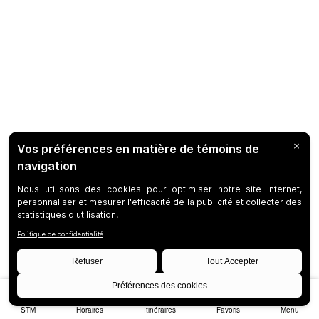
STM
Horaires
Itinéraires
Favoris
Menu