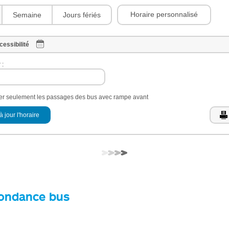
Horaire personnalisé
Semaine
Jours fériés
cessibilité
 :
her seulement les passages des bus avec rampe avant
à jour l'horaire
ondance bus