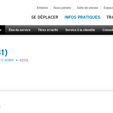
Emplois
Nous joindre
Salle de presse
Espace
SE DÉPLACER
INFOS PRATIQUES
TR
x
État du service
Titres et tarifs
Service à la clientèle
Consei
1)
71 NORD
62231
: