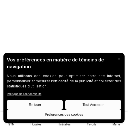
STM
Horaires
Itinéraires
Favoris
Menu