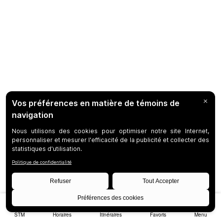
STM
Horaires
Itinéraires
Favoris
Menu