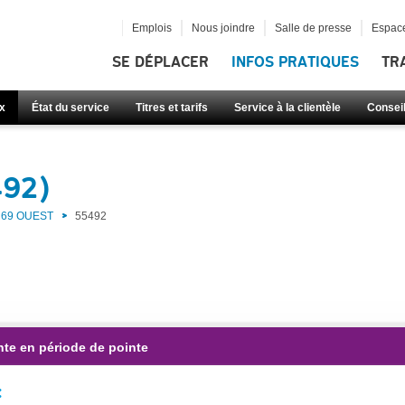
Emplois
Nous joindre
Salle de presse
Espace
SE DÉPLACER
INFOS PRATIQUES
TR
x
État du service
Titres et tarifs
Service à la clientèle
Consei
492)
69 OUEST
55492
nte en période de pointe
: