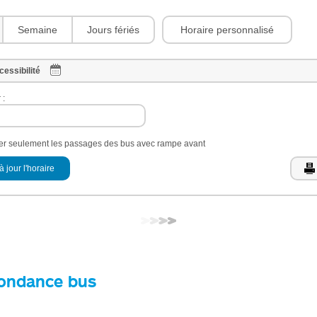
Horaire personnalisé
Semaine
Jours fériés
cessibilité
 :
her seulement les passages des bus avec rampe avant
à jour l'horaire
ondance bus