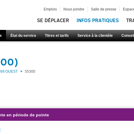
Emplois
Nous joindre
Salle de presse
Espace
SE DÉPLACER
INFOS PRATIQUES
TR
x
État du service
Titres et tarifs
Service à la clientèle
Consei
300)
69 OUEST
55300
nte en période de pointe
: