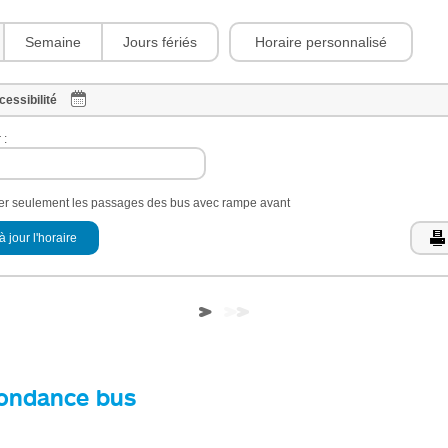
Horaire personnalisé
Semaine
Jours fériés
cessibilité
 :
her seulement les passages des bus avec rampe avant
à jour l'horaire
ondance bus