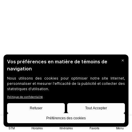
STM
Horaires
Itinéraires
Favoris
Menu