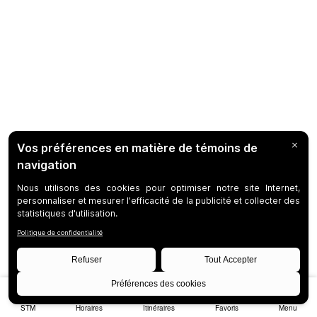
STM
Horaires
Itinéraires
Favoris
Menu