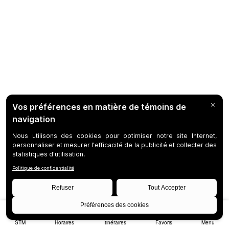
STM
Horaires
Itinéraires
Favoris
Menu