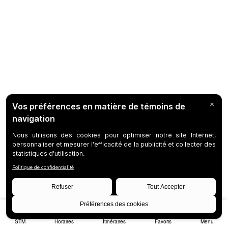
STM
Horaires
Itinéraires
Favoris
Menu