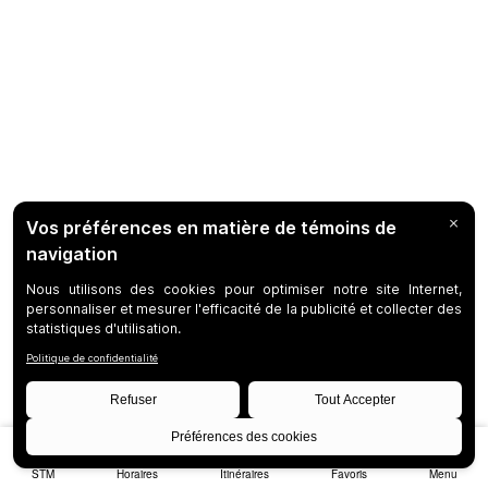
STM
Horaires
Itinéraires
Favoris
Menu