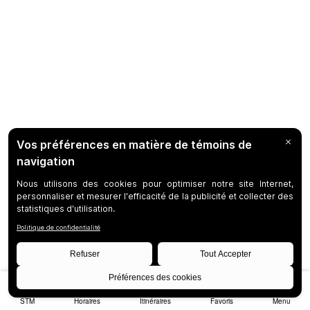
STM
Horaires
Itinéraires
Favoris
Menu