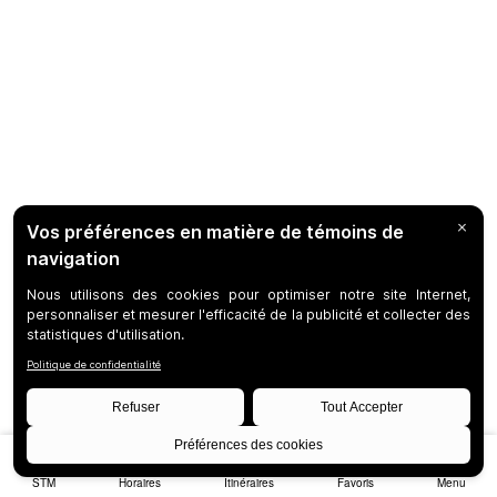
STM
Horaires
Itinéraires
Favoris
Menu