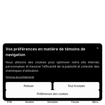
STM
Horaires
Itinéraires
Favoris
Menu