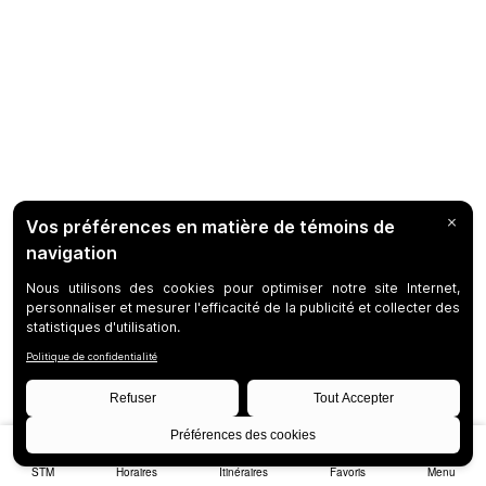
STM
Horaires
Itinéraires
Favoris
Menu