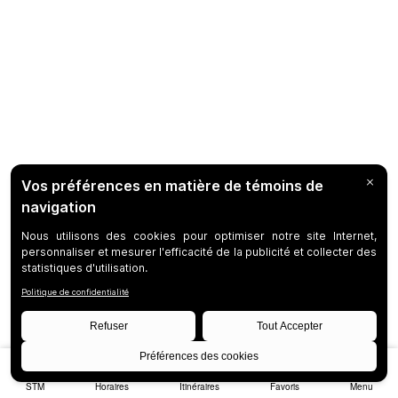
STM
Horaires
Itinéraires
Favoris
Menu