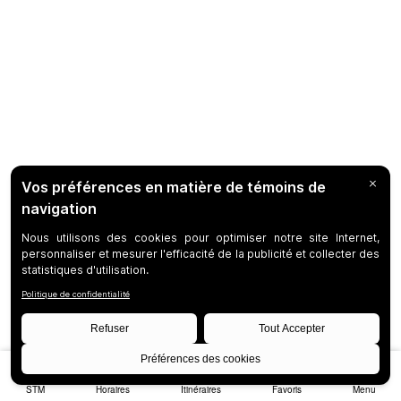
STM
Horaires
Itinéraires
Favoris
Menu