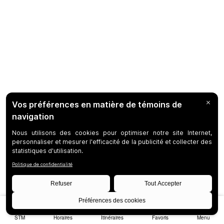
STM
Horaires
Itinéraires
Favoris
Menu