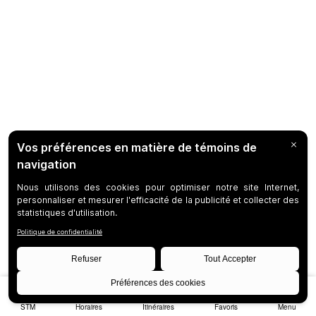
STM
Horaires
Itinéraires
Favoris
Menu