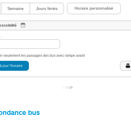
Horaire personnalisé
Semaine
Jours fériés
cessibilité
 :
her seulement les passages des bus avec rampe avant
à jour l'horaire
ondance bus