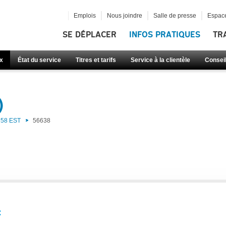
Emplois
Nous joindre
Salle de presse
Espace
SE DÉPLACER
INFOS PRATIQUES
TR
x
État du service
Titres et tarifs
Service à la clientèle
Consei
)
58 EST
56638
: