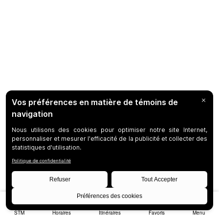
STM
Horaires
Itinéraires
Favoris
Menu