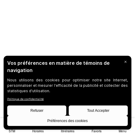
STM
Horaires
Itinéraires
Favoris
Menu