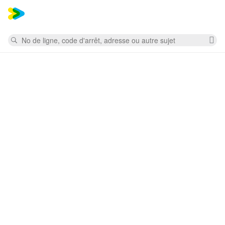
Mess
Rechercher
Su
la
re