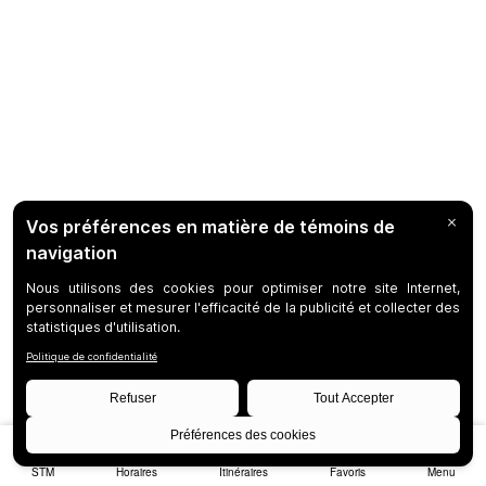
STM
Horaires
Itinéraires
Favoris
Menu