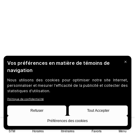
STM
Horaires
Itinéraires
Favoris
Menu