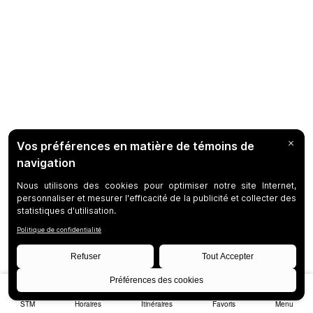
STM
Horaires
Itinéraires
Favoris
Menu