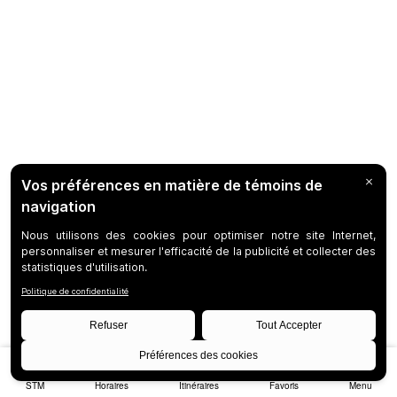
STM
Horaires
Itinéraires
Favoris
Menu