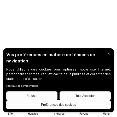
STM
Horaires
Itinéraires
Favoris
Menu