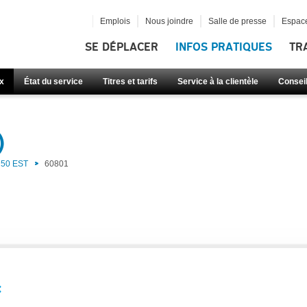
Emplois
Nous joindre
Salle de presse
Espace
SE DÉPLACER
INFOS PRATIQUES
TR
x
État du service
Titres et tarifs
Service à la clientèle
Consei
)
50 EST
60801
: