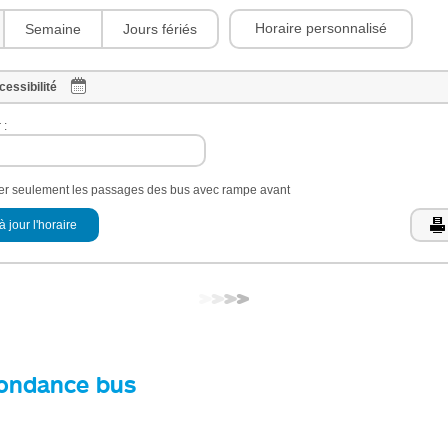
Horaire personnalisé
Semaine
Jours fériés
cessibilité
 :
her seulement les passages des bus avec rampe avant
à jour l'horaire
ondance bus