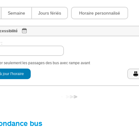
Horaire personnalisé
Semaine
Jours fériés
cessibilité
 :
her seulement les passages des bus avec rampe avant
à jour l'horaire
ondance bus