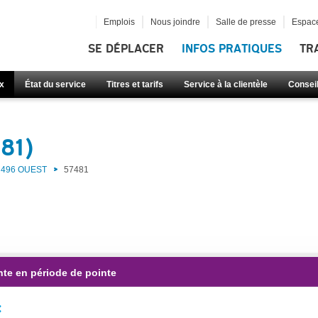
Emplois
Nous joindre
Salle de presse
Espace
SE DÉPLACER
INFOS PRATIQUES
TR
x
État du service
Titres et tarifs
Service à la clientèle
Consei
81)
496 OUEST
57481
nte en période de pointe
: