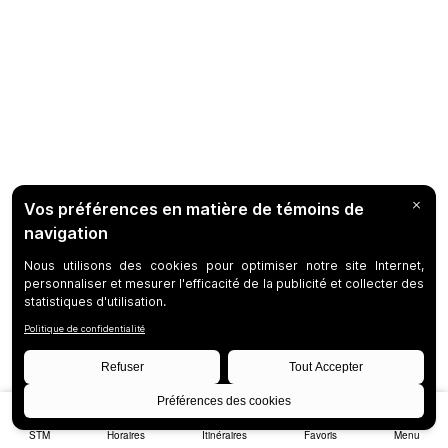
STM
Horaires
Itinéraires
Favoris
Menu