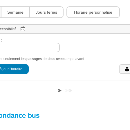
Horaire personnalisé
Semaine
Jours fériés
cessibilité
 :
her seulement les passages des bus avec rampe avant
à jour l'horaire
ondance bus