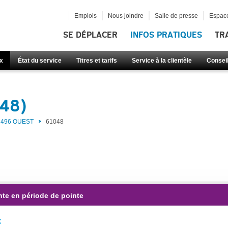
Emplois
Nous joindre
Salle de presse
Espace
SE DÉPLACER
INFOS PRATIQUES
TR
x
État du service
Titres et tarifs
Service à la clientèle
Consei
048)
496 OUEST
61048
nte en période de pointe
: