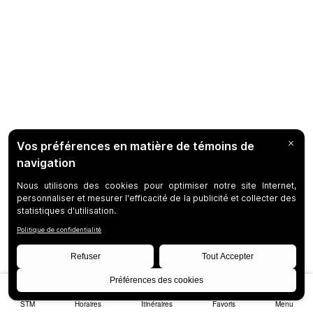
STM
Horaires
Itinéraires
Favoris
Menu