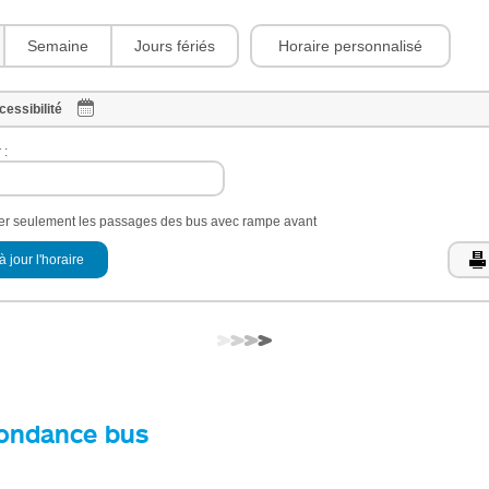
Horaire personnalisé
Semaine
Jours fériés
cessibilité
 :
her seulement les passages des bus avec rampe avant
à jour l'horaire
ondance bus