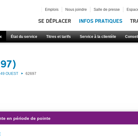
Emplois
Nous joindre
Salle de presse
Espace
SE DÉPLACER
INFOS PRATIQUES
TR
x
État du service
Titres et tarifs
Service à la clientèle
Consei
697)
49 OUEST
62697
nte en période de pointe
: